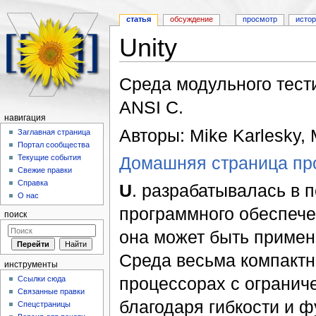
статья
обсуждение
просмотр
исто
Unity
Перейти к:
навигация
,
поиск
Среда модульного тест
ANSI C.
навигация
Авторы: Mike Karlesky, 
Заглавная страница
Портал сообщества
Домашняя страница пр
Текущие события
Свежие правки
Справка
U
. разрабатывалась в 
О нас
программного обеспече
поиск
она может быть примен
Среда весьма компактна
инструменты
процессорах с огранич
Ссылки сюда
Связанные правки
благодаря гибкости и 
Спецстраницы