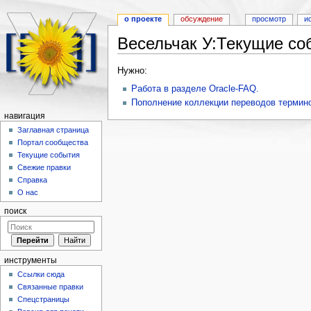
о проекте
обсуждение
просмотр
и
Весельчак У:Текущие со
Перейти к:
навигация
,
поиск
Нужно:
Работа в разделе Oracle-FAQ.
Пополнение коллекции переводов термин
навигация
Заглавная страница
Портал сообщества
Текущие события
Свежие правки
Справка
О нас
поиск
инструменты
Ссылки сюда
Связанные правки
Спецстраницы