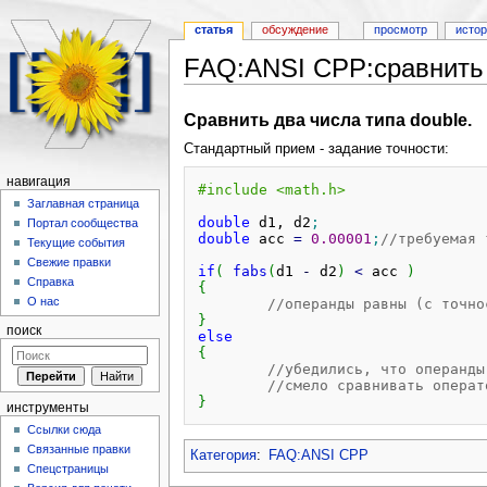
статья
обсуждение
просмотр
исто
FAQ:ANSI CPP:сравнить 
Перейти к:
навигация
,
поиск
Сравнить два числа типа double.
Стандартный прием - задание точности:
навигация
#include <math.h>
Заглавная страница
double
 d1, d2
;
Портал сообщества
double
 acc 
=
0.00001
;
//требуемая 
Текущие события
Свежие правки
if
(
fabs
(
d1 
-
 d2
)
<
 acc 
)
Справка
{
О нас
//операнды равны (с точно
}
поиск
else
{
//убедились, что операнды
//смело сравнивать операт
}
инструменты
Ссылки сюда
Связанные правки
Категория
:
FAQ:ANSI CPP
Спецстраницы