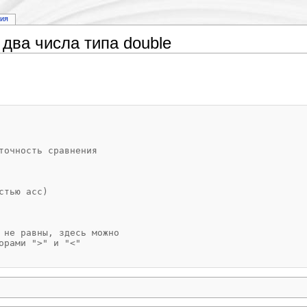
рия
два числа типа double
точность сравнения
стью acc)
 не равны, здесь можно
орами ">" и "<"