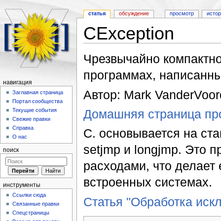
статья
обсуждение
просмотр
исто
CException
Перейти к:
навигация
,
поиск
Чрезвычайно компактно
программах, написанны
навигация
Автор: Mark VanderVoor
Заглавная страница
Портал сообщества
Домашняя страница про
Текущие события
Свежие правки
Справка
C. основывается на ст
О нас
setjmp и longjmp. Это
поиск
расходами, что делает
встроенных системах.
инструменты
Ссылки сюда
Статья "Обработка иск
Связанные правки
Спецстраницы