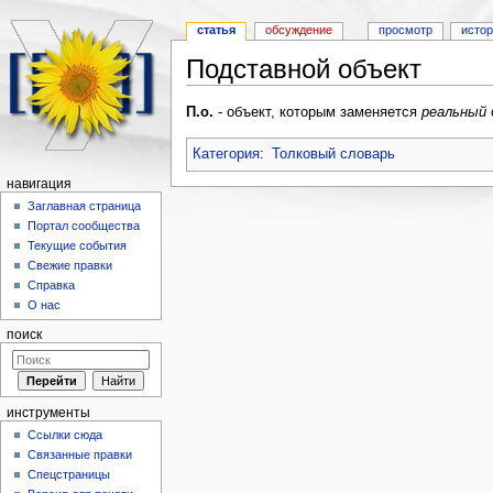
статья
обсуждение
просмотр
исто
Подставной объект
Перейти к:
навигация
,
поиск
П.о.
- объект, которым заменяется
реальный
Категория
:
Толковый словарь
навигация
Заглавная страница
Портал сообщества
Текущие события
Свежие правки
Справка
О нас
поиск
инструменты
Ссылки сюда
Связанные правки
Спецстраницы