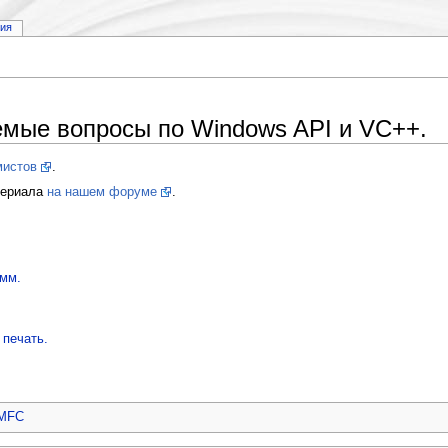
рия
емые вопросы по Windows API и VC++.
мистов
.
териала
на нашем форуме
.
амм.
 печать.
MFC