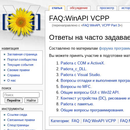
статья
обсуждение
просмотр
исто
FAQ:WinAPI VCPP
(перенаправлено с «
FAQ:WinAPI, VCPP Part 3
»)
Перейти к:
навигация
,
поиск
Ответы на часто задава
Составлено по материалам
форума програм
навигация
Заглавная страница
Вы можете принять участие в подготовке ма
Портал сообщества
Работа с COM и ActiveX.
Текущие события
Работа_с_DLL.
Свежие правки
Работа с Visual Studio.
Справка
Вопросы отладки и выполнения прогр
О нас
Вопросы по MFC.
поиск
Общие вопросы GUI с Win32 API.
Контекст устройства (DC), рисование и
Работа с памятью.
инструменты
Общие вопросы программирования.
Ссылки сюда
Связанные правки
Категории
:
FAQ
FAQ:WinAPI VCPP
FAQ:
Спецстраницы