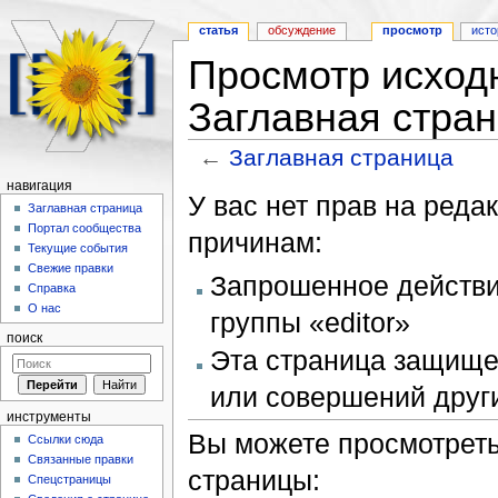
статья
обсуждение
просмотр
исто
Просмотр исходн
Заглавная стра
←
Заглавная страница
Перейти к:
навигация
,
поиск
навигация
У вас нет прав на ред
Заглавная страница
Портал сообщества
причинам:
Текущие события
Свежие правки
Запрошенное действие
Справка
О нас
группы «editor»
поиск
Эта страница защище
или совершений други
инструменты
Вы можете просмотреть
Ссылки сюда
Связанные правки
страницы:
Спецстраницы